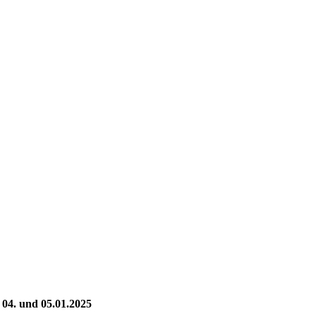
Spur 1-Team Korntal-Münchingen
 04. und 05.01.2025