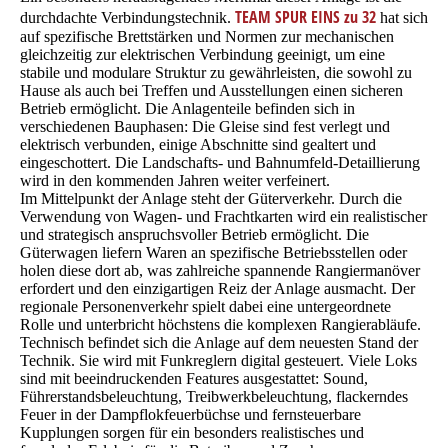
TEAM SPUR EINS zu 32
durchdachte Verbindungstechnik.
hat sich
auf spezifische Brettstärken und Normen zur mechanischen
gleichzeitig zur elektrischen Verbindung geeinigt, um eine
stabile und modulare Struktur zu gewährleisten, die sowohl zu
Hause als auch bei Treffen und Ausstellungen einen sicheren
Betrieb ermöglicht. Die Anlagenteile befinden sich in
verschiedenen Bauphasen: Die Gleise sind fest verlegt und
elektrisch verbunden, einige Abschnitte sind gealtert und
eingeschottert. Die Landschafts- und Bahnumfeld-Detaillierung
wird in den kommenden Jahren weiter verfeinert.
Im Mittelpunkt der Anlage steht der Güterverkehr. Durch die
Verwendung von Wagen- und Frachtkarten wird ein realistischer
und strategisch anspruchsvoller Betrieb ermöglicht. Die
Güterwagen liefern Waren an spezifische Betriebsstellen oder
holen diese dort ab, was zahlreiche spannende Rangiermanöver
erfordert und den einzigartigen Reiz der Anlage ausmacht. Der
regionale Personenverkehr spielt dabei eine untergeordnete
Rolle und unterbricht höchstens die komplexen Rangierabläufe.
Technisch befindet sich die Anlage auf dem neuesten Stand der
Technik. Sie wird mit Funkreglern digital gesteuert. Viele Loks
sind mit beeindruckenden Features ausgestattet: Sound,
Führerstandsbeleuchtung, Treibwerkbeleuchtung, flackerndes
Feuer in der Dampflokfeuerbüchse und fernsteuerbare
Kupplungen sorgen für ein besonders realistisches und